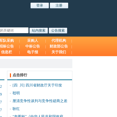
军队采购
采购人
代理机构
招标公告
中标公告
财政部公告
信息栏
电子报
关于我们
点击排行
[四 川]
四川省财政厅关于印发
32
嵇明
29
厘清竞争性谈判与竞争性磋商之差
27
耿红
27
“奔图杯”《中华人民共和国政府