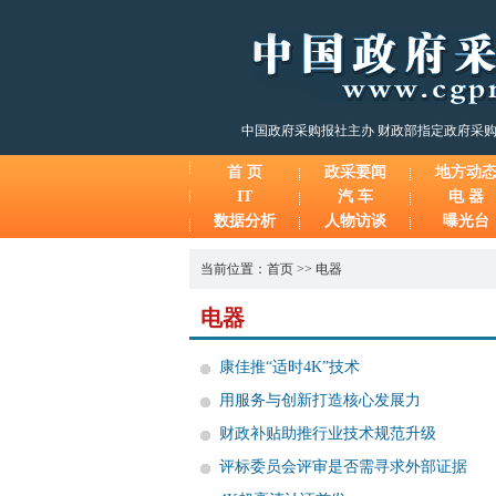
中国政府采购报社主办 财政部指定政府采
首 页
政采要闻
地方动
IT
汽 车
电 器
数据分析
人物访谈
曝光台
当前位置：
首页
>>
电器
电器
康佳推“适时4K”技术
用服务与创新打造核心发展力
财政补贴助推行业技术规范升级
评标委员会评审是否需寻求外部证据