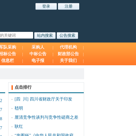
军队采购
采购人
代理机构
招标公告
中标公告
财政部公告
信息栏
电子报
关于我们
点击排行
[四 川]
四川省财政厅关于印发
12
嵇明
47
厘清竞争性谈判与竞争性磋商之差
48
耿红
17
“奔图杯”《中华人民共和国政府