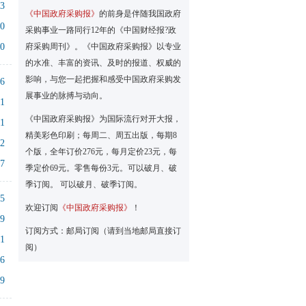
23
《中国政府采购报》
的前身是伴随我国政府
10
采购事业一路同行12年的《中国财经报?政
00
府采购周刊》。《中国政府采购报》以专业
的水准、丰富的资讯、及时的报道、权威的
影响，与您一起把握和感受中国政府采购发
56
展事业的脉搏与动向。
21
《中国政府采购报》为国际流行对开大报，
31
精美彩色印刷；每周二、周五出版，每期8
02
个版，全年订价276元，每月定价23元，每
57
季定价69元。零售每份3元。可以破月、破
季订阅。 可以破月、破季订阅。
45
欢迎订阅
《中国政府采购报》
！
19
订阅方式：邮局订阅（请到当地邮局直接订
31
阅）
46
39