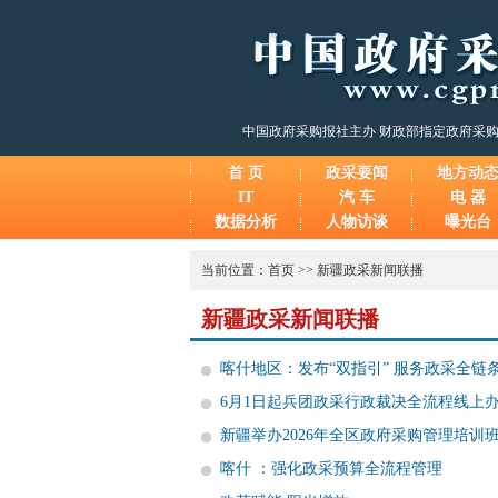
中国政府采购报社主办 财政部指定政府采
首 页
政采要闻
地方动
IT
汽 车
电 器
数据分析
人物访谈
曝光台
当前位置：
首页
>>
新疆政采新闻联播
新疆政采新闻联播
喀什地区：发布“双指引” 服务政采全链
6月1日起兵团政采行政裁决全流程线上
新疆举办2026年全区政府采购管理培训
喀什 ：强化政采预算全流程管理