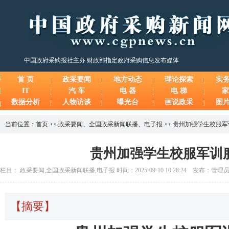
中国政府采购报社主办 财政部指定政府采购信息发布媒体
首 页
政采要闻
地方动态
理论探索
实
IT
汽 车
电 器
电 梯
家
数据分析
人物访谈
曝光台
画说政采
图
当前位置：
首页
>>
政采要闻
、
全国政采新闻联播
、
电子报
>>
贵州加强学生校服军
贵州加强学生校服军训
栏目： 政采要闻,全国政采新闻联播,电子报 时间：2025-09-10 10:28:24 发布：管理
【摘要】