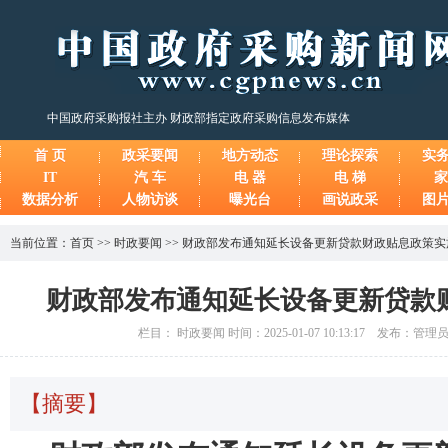
中国政府采购报社主办 财政部指定政府采购信息发布媒体
首 页
政采要闻
地方动态
理论探索
实
IT
汽 车
电 器
电 梯
家
数据分析
人物访谈
曝光台
画说政采
图
当前位置：
首页
>>
时政要闻
>>
财政部发布通知延长设备更新贷款财政贴息政策实
财政部发布通知延长设备更新贷款
栏目： 时政要闻 时间：2025-01-07 10:13:17 发布：管
【摘要】