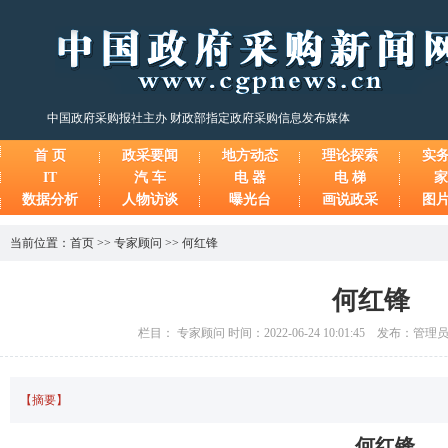
中国政府采购报社主办 财政部指定政府采购信息发布媒体
首 页
政采要闻
地方动态
理论探索
实
IT
汽 车
电 器
电 梯
家
数据分析
人物访谈
曝光台
画说政采
图
当前位置：
首页
>>
专家顾问
>>
何红锋
何红锋
栏目： 专家顾问 时间：2022-06-24 10:01:45 发布：管
【摘要】
何红锋